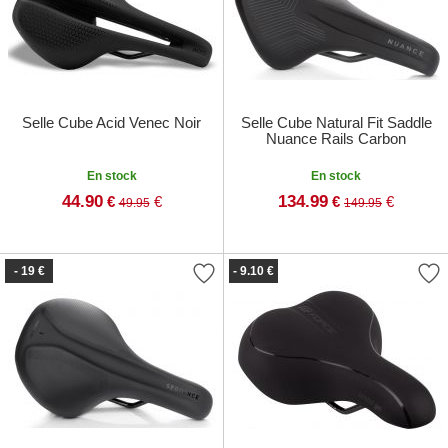
Selle Cube Acid Venec Noir
Selle Cube Natural Fit Saddle
Nuance Rails Carbon
En stock
En stock
44.90
134.99
€
€
€
€
49.95
149.95
- 19 €
- 9.10 €