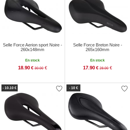
Selle Force Aerion sport Noire -
Selle Force Breton Noire -
260x148mm
265x160mm
En stock
En stock
18.90
17.90
€
€
€
€
30.00
28.00
- 10.10 €
- 10 €