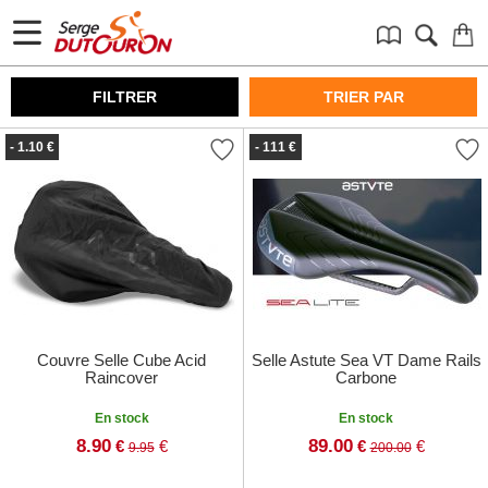
FILTRER
TRIER PAR
- 1.10 €
- 111 €
Couvre Selle Cube Acid
Selle Astute Sea VT Dame Rails
Raincover
Carbone
En stock
En stock
8.90
89.00
€
€
€
€
9.95
200.00