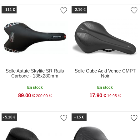
- 111 €
- 2.10 €
Selle Astute Skylite SR Rails
Selle Cube Acid Venec CMPT
Carbone - 136x280mm
Noir
En stock
En stock
89.00
17.90
€
€
€
€
200.00
19.95
- 5.10 €
- 15 €