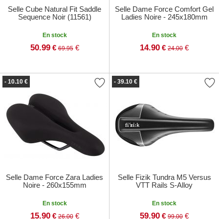
Selle Cube Natural Fit Saddle
Selle Dame Force Comfort Gel
Sequence Noir (11561)
Ladies Noire - 245x180mm
En stock
En stock
50.99
14.90
€
€
€
€
69.95
24.00
- 10.10 €
- 39.10 €
Selle Dame Force Zara Ladies
Selle Fizik Tundra M5 Versus
Noire - 260x155mm
VTT Rails S-Alloy
En stock
En stock
15.90
59.90
€
€
€
€
26.00
99.00