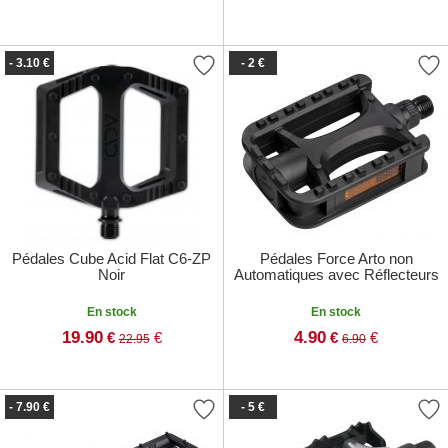
- 3.10 €
- 2 €
Pédales Cube Acid Flat C6-ZP
Pédales Force Arto non
Noir
Automatiques avec Réflecteurs
En stock
En stock
19.90
4.90
€
€
€
€
22.95
6.90
- 7.90 €
- 5 €