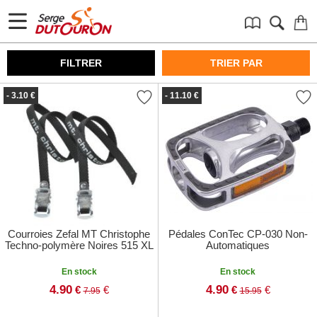
FILTRER
TRIER PAR
- 3.10 €
- 11.10 €
Courroies Zefal MT Christophe
Pédales ConTec CP-030 Non-
Techno-polymère Noires 515 XL
Automatiques
En stock
En stock
4.90
4.90
€
€
€
€
7.95
15.95