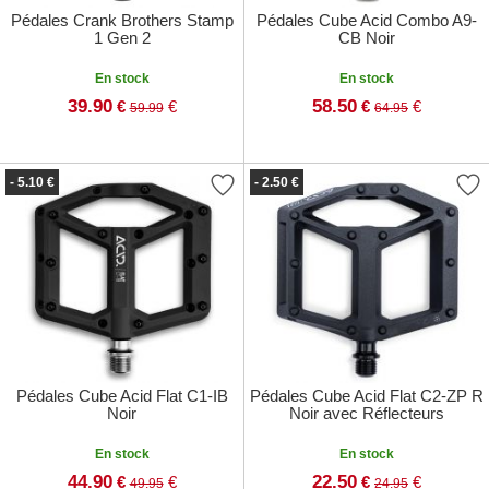
Pédales Crank Brothers Stamp
Pédales Cube Acid Combo A9-
1 Gen 2
CB Noir
En stock
En stock
39.90
58.50
€
€
€
€
59.99
64.95
- 5.10 €
- 2.50 €
Pédales Cube Acid Flat C1-IB
Pédales Cube Acid Flat C2-ZP R
Noir
Noir avec Réflecteurs
En stock
En stock
44.90
22.50
€
€
€
€
49.95
24.95