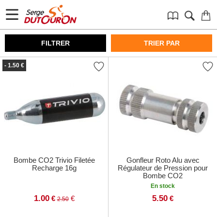
FILTRER
TRIER PAR
- 1.50 €
Bombe CO2 Trivio Filetée
Gonfleur Roto Alu avec
Recharge 16g
Régulateur de Pression pour
Bombe CO2
En stock
1.00
5.50
€
€
€
2.50