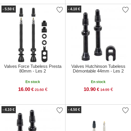
- 5.50 €
- 4.10 €
Valves Force Tubeless Presta
Valves Hutchinson Tubeless
80mm - Les 2
Démontable 44mm - Les 2
En stock
En stock
16.00
10.90
€
€
€
€
21.50
14.99
- 4.10 €
- 4.50 €