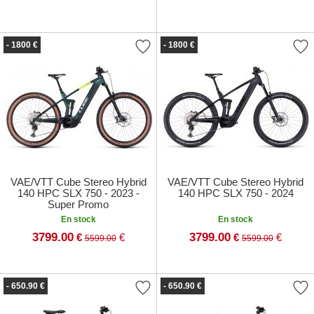
- 1800 €
- 1800 €
VAE/VTT Cube Stereo Hybrid
VAE/VTT Cube Stereo Hybrid
140 HPC SLX 750 - 2023 -
140 HPC SLX 750 - 2024
Super Promo
En stock
En stock
3799.00
3799.00
€
€
€
€
5599.00
5599.00
- 650.90 €
- 650.90 €