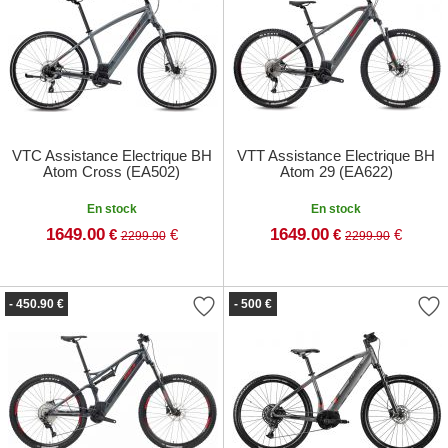
VTC Assistance Electrique BH
VTT Assistance Electrique BH
Atom Cross (EA502)
Atom 29 (EA622)
En stock
En stock
1649.00
1649.00
€
€
€
€
2299.90
2299.90
- 450.90 €
- 500 €