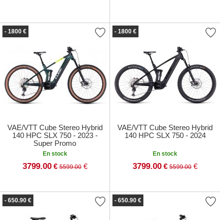
- 1800 €
- 1800 €
VAE/VTT Cube Stereo Hybrid
VAE/VTT Cube Stereo Hybrid
140 HPC SLX 750 - 2023 -
140 HPC SLX 750 - 2024
Super Promo
En stock
En stock
3799.00
3799.00
€
€
€
€
5599.00
5599.00
- 650.90 €
- 650.90 €