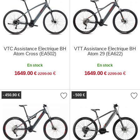
VTC Assistance Electrique BH
VTT Assistance Electrique BH
Atom Cross (EA502)
Atom 29 (EA622)
En stock
En stock
1649.00
1649.00
€
€
€
€
2299.90
2299.90
- 450.90 €
- 500 €