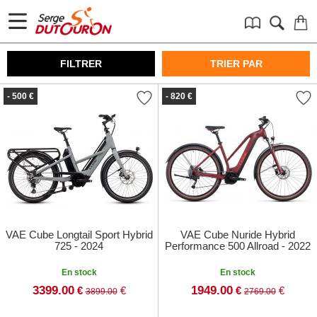
FILTRER
TRIER PAR
- 500 €
- 820 €
VAE Cube Longtail Sport Hybrid
VAE Cube Nuride Hybrid
725 - 2024
Performance 500 Allroad - 2022
En stock
En stock
3399.00
1949.00
€
€
€
€
3899.00
2769.00