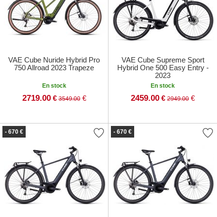
VAE Cube Nuride Hybrid Pro
VAE Cube Supreme Sport
750 Allroad 2023 Trapeze
Hybrid One 500 Easy Entry -
2023
En stock
En stock
2719.00
2459.00
€
€
€
€
3549.00
2949.00
- 670 €
- 670 €