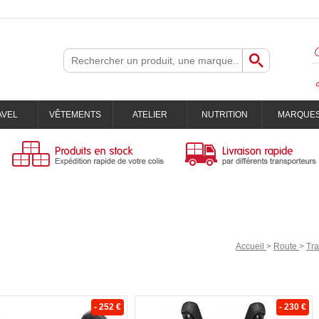
AVEL
VÊTEMENTS
ATELIER
NUTRITION
MARQUE
Accueil
>
Route
>
Tr
- 252 €
- 230 €