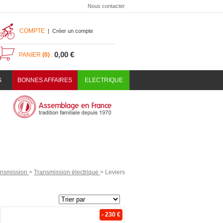
Nous contacter
COMPTE
|
Créer un compte
0,00 €
PANIER
(0)
:
S
BONNES AFFAIRES
ELECTRIQUE
ansmission
>
Transmission électrique
>
Leviers
- 230 €