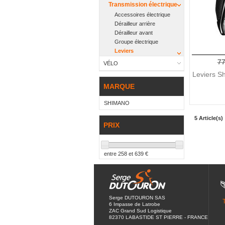
Transmission électrique
Accessoires électrique
Dérailleur arrière
Dérailleur avant
Groupe électrique
Leviers
77
VÉLO
Leviers S
MARQUE
SHIMANO
5 Article(s)
PRIX
entre
258
et
639
€
Serge DUTOURON SAS
6 Impasse de Latrobe
ZAC Grand Sud Logistique
82370 LABASTIDE ST PIERRE - FRANCE