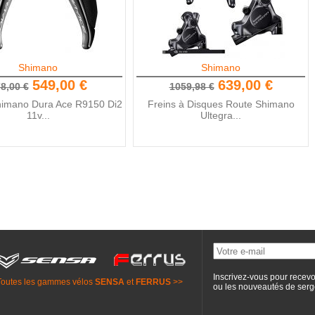
Shimano
Shimano
549,00 €
639,00 €
8,00 €
1059,98 €
himano Dura Ace R9150 Di2
Freins à Disques Route Shimano
11v...
Ultegra...
Inscrivez-vous pour recevo
Toutes les gammes vélos
SENSA
et
FERRUS
>>
ou les nouveautés de
serg