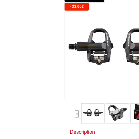
-
33,00
€
Description