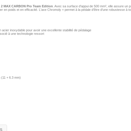
2 MAX CARBON Pro Team Edition
. Avec sa surface d'appui de 500 mm², elle assure un par
r en poids et en efficacité. L'axe Chromoly + permet à la pédale d'être d'une robustesse à to
n acier inoxydable pour avoir une excellente stabilité de pédalage
socié à une technologie ressort
m (11 + 6.3 mm)
is