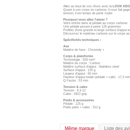
Allez au bout de vos rêves avec la
LOOK KEO 
Quant à son corps en carbone, il vous fait gagne
tension, il est temps de partir rouler.
Pourquoi vous allez l'aimer ?
Votre entrée dans la pédale au corps carbone
Une pédale pesant à peine 125 grammes
Profitez d'une grande et large surface d’appui e
Découvrez le matériau carbone sur le corps as
Spécificités techniques :
Axe
Matière de l'axe : Chromoly +
Corps & plateforme
Technologie : 500 mm²
Matière du corps : Carbon
Matière surface d'appui : Stainless steel
Surface d'appui : 125 g
Largeur d'appui : 60 mm
Hauteur d’appui totale (pédale + cale) : 17,3 m
Q Factor : 53 mm
Tension & cales
Tension : 8 à 12
Cales : KEO grip
Poids & accessoires
Pédale : 125 g
Poids paire + cales : 312 g
Même marque
Liste des av