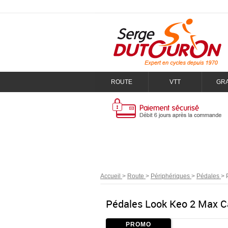
ROUTE
VTT
GR
Accueil
>
Route
>
Périphériques
>
Pédales
>
Pédales Look Keo 2 Max Ca
PROMO