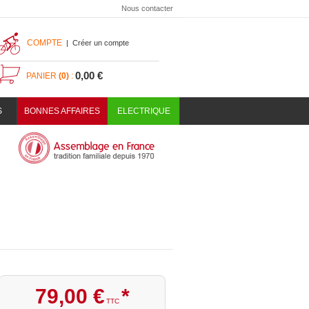
Nous contacter
COMPTE
|
Créer un compte
0,00 €
PANIER
(0)
:
S
BONNES AFFAIRES
ELECTRIQUE
79
,
00
€
*
TTC