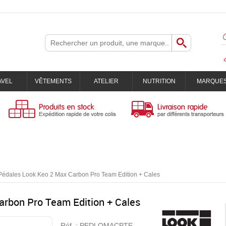
AVEL
VÊTEMENTS
ATELIER
NUTRITION
MARQUE
Pédales Look Keo 2 Max Carbon Pro Team Edition + Cales
rbon Pro Team Edition + Cales
Réf. :
PEDLOMACPTE