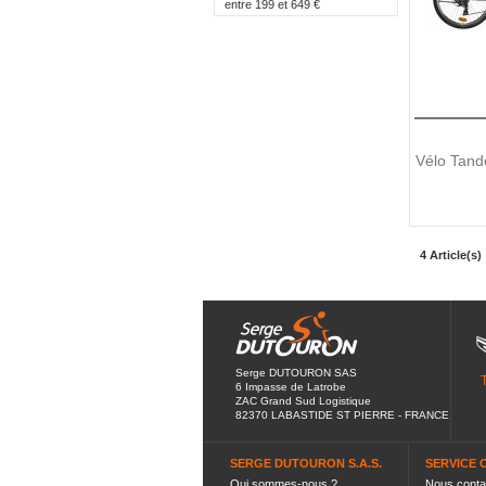
entre
199
et
649
€
Vélo Tand
4 Article(s)
Serge DUTOURON SAS
6 Impasse de Latrobe
ZAC Grand Sud Logistique
82370 LABASTIDE ST PIERRE - FRANCE
SERGE DUTOURON S.A.S.
SERVICE 
Qui sommes-nous ?
Nous conta