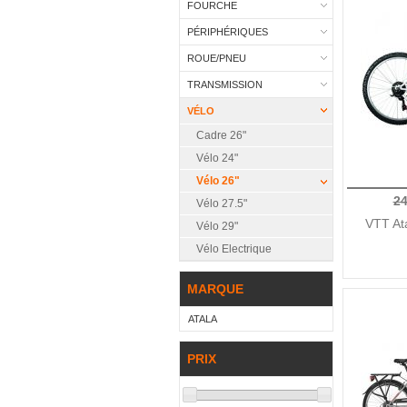
FOURCHE
PÉRIPHÉRIQUES
ROUE/PNEU
TRANSMISSION
VÉLO
Cadre 26"
Vélo 24"
Vélo 26"
24
Vélo 27.5"
VTT At
Vélo 29"
Vélo Electrique
MARQUE
ATALA
PRIX