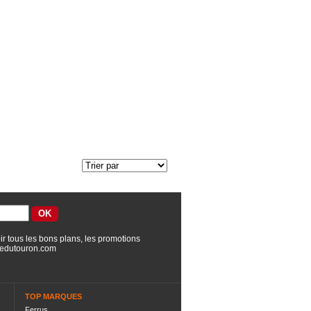
ir tous les bons plans, les promotions
edutouron.com
TOP MARQUES
Ferrus