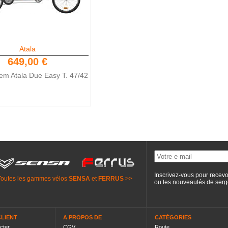
Atala
649,00 €
em Atala Due Easy T. 47/42
Inscrivez-vous pour recevo
Toutes les gammes vélos
SENSA
et
FERRUS
>>
ou les nouveautés de
serg
CLIENT
A PROPOS DE
CATÉGORIES
cter
CGV
Route