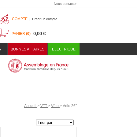
Nous contacter
COMPTE
|
Créer un compte
0,00 €
PANIER
(0)
:
S
BONNES AFFAIRES
ELECTRIQUE
Accueil
>
VTT
>
Vélo
>
Vélo 26"