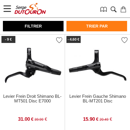
FILTRER
TRIER PAR
- 9 €
- 4.60 €
Levier Frein Droit Shimano BL-
Levier Frein Gauche Shimano
MT501 Disc E7000
BL-MT201 Disc
31.00
15.90
€
€
€
€
39.99
20.49