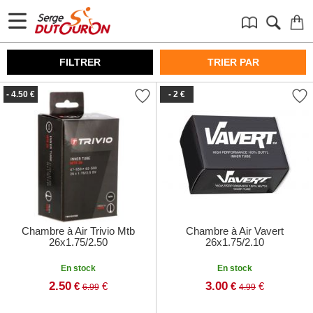
FILTRER
TRIER PAR
- 4.50 €
- 2 €
Chambre à Air Trivio Mtb
Chambre à Air Vavert
26x1.75/2.50
26x1.75/2.10
En stock
En stock
2.50
3.00
€
€
€
€
6.99
4.99