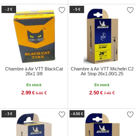
- 2 €
- 5 €
Chambre à Air VTT BlackCat
Chambre à Air VTT Michelin C2
26x1 3/8
Air Stop 26x1.00/1.25
En stock
En stock
2.99
2.50
€
€
€
€
5.00
7.49
- 3 €
- 4.50 €