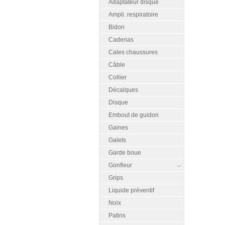
Adaptateur disque
Ampli. respiratoire
Bidon
Cadenas
Cales chaussures
Câble
Collier
Décalques
Disque
Embout de guidon
Gaines
Galets
Garde boue
Gonfleur
Grips
Liquide préventif
Noix
Patins