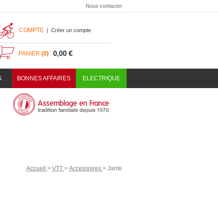
Nous contacter
COMPTE
|
Créer un compte
0,00 €
PANIER
(0)
:
S
BONNES AFFAIRES
ELECTRIQUE
Accueil
>
VTT
>
Accessoires
>
Jante