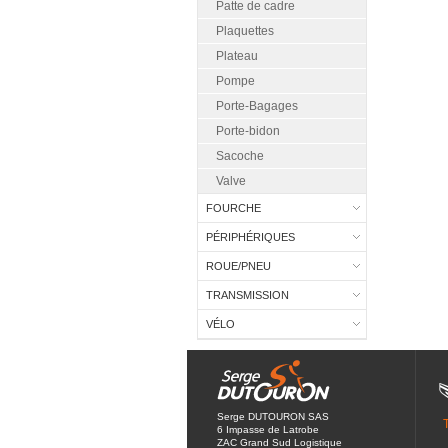
Patte de cadre
Plaquettes
Plateau
Pompe
Porte-Bagages
Porte-bidon
Sacoche
Valve
FOURCHE
PÉRIPHÉRIQUES
ROUE/PNEU
TRANSMISSION
VÉLO
Serge DUTOURON SAS
6 Impasse de Latrobe
ZAC Grand Sud Logistique