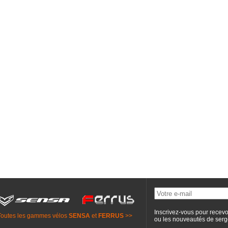
Inscrivez-vous pour recevo
Toutes les gammes vélos
SENSA
et
FERRUS
>>
ou les nouveautés de
serg