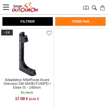
FILTRER
TRIER PAR
- 3 €
Adaptateur Mtb/Route Avant
Shimano SM-MA90-F140PD /
Etrier IS - 140mm
En stock
17.00
€
€
20.00