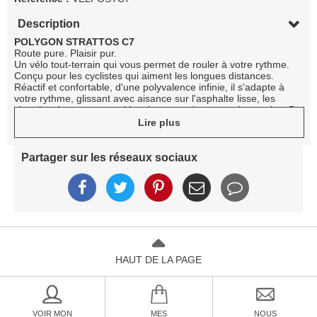
Description
POLYGON STRATTOS C7
Route pure. Plaisir pur.
Un vélo tout-terrain qui vous permet de rouler à votre rythme.
Conçu pour les cyclistes qui aiment les longues distances.
Réactif et confortable, d'une polyvalence infinie, il s'adapte à
votre rythme, glissant avec aisance sur l'asphalte lisse, les
chemins de traverse accidentés et tous les types de terrains. De
l'aube au crépuscule, il transforme l'endurance en pur plaisir.
Lire plus
SPECIFICATIONS
Cadre
Cadre: ACX ALL-ROUND
Partager sur les réseaux sociaux
Fourche: ACX ALL-ROUND FULL CARBON
Couleur du cadre: BLEU
Couleur des autocollants: BLANC
Transmission
Manette de vitesses: SHIMANO 105 Di2 ST-R7170, 2x12
vitesses
Pédalier: SHIMANO 105 FC-R7100 50/34 dents
Cassette: SHIMANO 105 CS-R7101-12 12 vitesses 11-34 dents
Dérailleur arrière: SHIMANO 105 Di2 RD-R7150
HAUT DE LA PAGE
Boîtier de pédalier: TOKEN T47 68 pour axe de 24 mm
Chaîne: KMC X12 12 vitesses
Cockpit
Selle: LINC GLYD, acier CR-MO ø 7 mm
Tige de selle: POLYGON XPERT ALLIAGE, L x l : 27,2 x 350 mm
VOIR MON
MES
NOUS