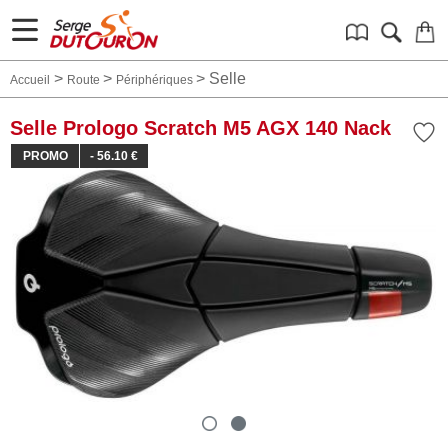
>
>
>
Selle
Accueil
Route
Périphériques
Selle Prologo Scratch M5 AGX 140 Nack
PROMO
- 56.10 €