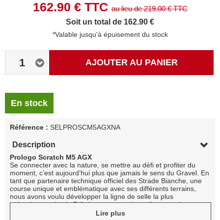
162.90
€ TTC
au lieu de
219.00
€ TTC
Soit un total de 162.90 €
*Valable jusqu'à épuisement du stock
1
AJOUTER AU PANIER
En stock
Référence :
SELPROSCM5AGXNA
Description
Prologo Scratch M5 AGX
Se connecter avec la nature, se mettre au défi et profiter du
moment, c’est aujourd’hui plus que jamais le sens du Gravel. En
tant que partenaire technique officiel des Strade Bianche, une
course unique et emblématique avec ses différents terrains,
nous avons voulu développer la ligne de selle la plus
polyvalente qui soit. Prêt à vous soutenir quelle que soit votre
condition.
Lire plus