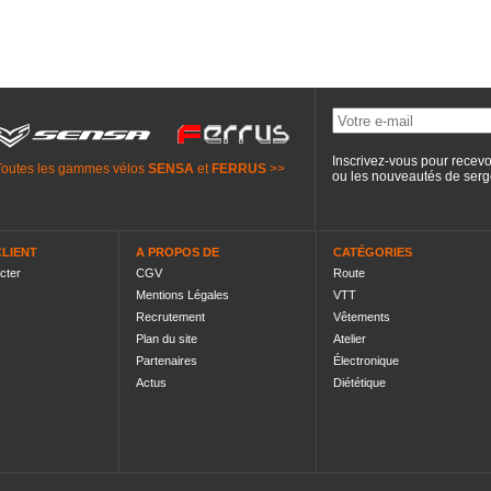
Inscrivez-vous pour recevo
Toutes les gammes vélos
SENSA
et
FERRUS
>>
ou les nouveautés de
serg
CLIENT
A PROPOS DE
CATÉGORIES
cter
CGV
Route
Mentions Légales
VTT
Recrutement
Vêtements
Plan du site
Atelier
Partenaires
Électronique
Actus
Diététique