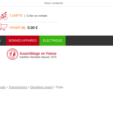
Nous contacter
COMPTE
|
Créer un compte
0,00 €
PANIER
(0)
:
S
BONNES AFFAIRES
ELECTRIQUE
oute
>
Transmission
>
Dérailleur avant
>
Triple