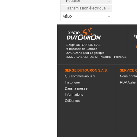
Pédalier
Transmission électrique
VÉLO
Serge DUTOURON SAS
6 Impasse de Latrobe
ZAC Grand Sud Logistique
82370 LABASTIDE ST PIERRE - FRANCE
SERGE DUTOURON S.A.S.
SERVICE 
Qui sommes-nous ?
Nous conta
Historique
RDV Atelier
Dans la presse
Informations
Célébrités