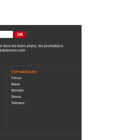
ir tous les bons plans, les promotions
edutouron.com
TOP MARQUES
Ferrus
Mavic
Michelin
Sensa
Shimano