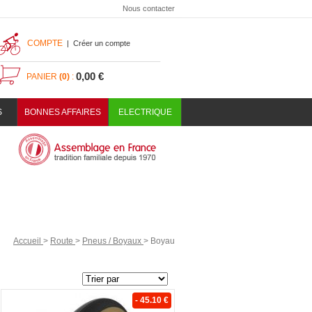
Nous contacter
COMPTE
|
Créer un compte
0,00 €
PANIER
(0)
:
S
BONNES AFFAIRES
ELECTRIQUE
Accueil
>
Route
>
Pneus / Boyaux
>
Boyau
- 45.10 €