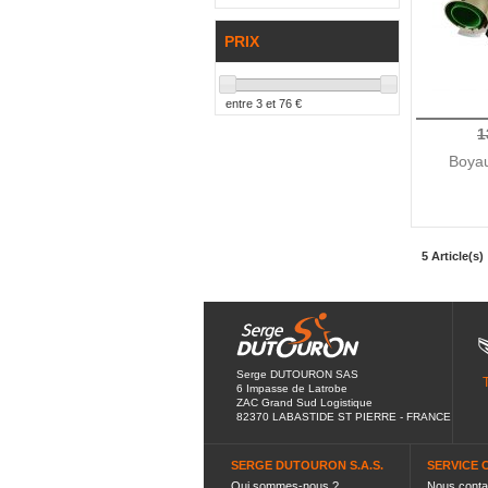
PRIX
entre
3
et
76
€
1
Boyau
5 Article(s)
Serge DUTOURON SAS
6 Impasse de Latrobe
ZAC Grand Sud Logistique
82370 LABASTIDE ST PIERRE - FRANCE
SERGE DUTOURON S.A.S.
SERVICE 
Qui sommes-nous ?
Nous conta