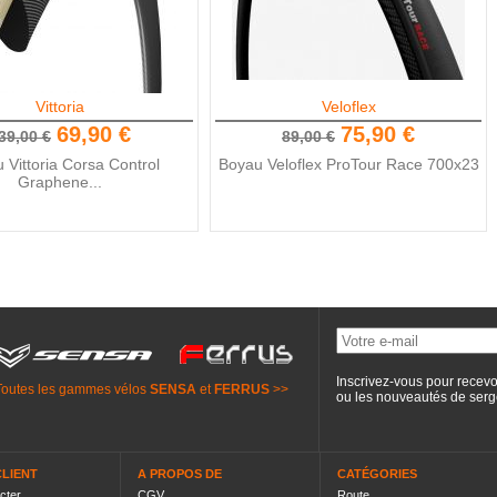
Vittoria
Veloflex
69,90 €
75,90 €
39,00 €
89,00 €
 Vittoria Corsa Control
Boyau Veloflex ProTour Race 700x23
Graphene...
Inscrivez-vous pour recevo
Toutes les gammes vélos
SENSA
et
FERRUS
>>
ou les nouveautés de
serg
CLIENT
A PROPOS DE
CATÉGORIES
cter
CGV
Route