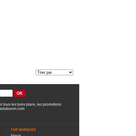
ir tous les bons plans, les promotions
edutouron.com
TOP MARQUES
Ferrus