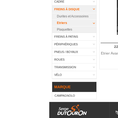
CADRE
FREINS À DISQUE
Durites et Accessoires
Etriers
Plaquettes
FREINS À PATINS
PÉRIPHÉRIQUES
22
PNEUS / BOYAUX
Etrier Av
ROUES
TRANSMISSION
VÉLO
MARQUE
CAMPAGNOLO