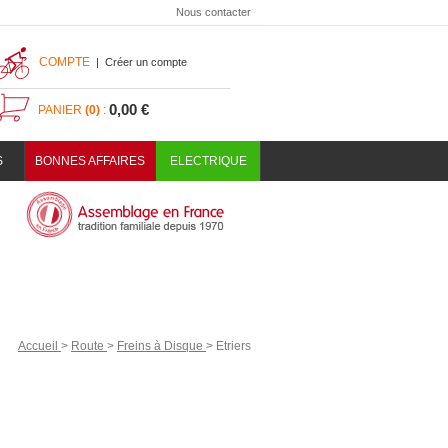
Nous contacter
COMPTE
|
Créer un compte
0,00 €
PANIER
(0)
:
S
BONNES AFFAIRES
ELECTRIQUE
Accueil
>
Route
>
Freins à Disque
>
Etriers