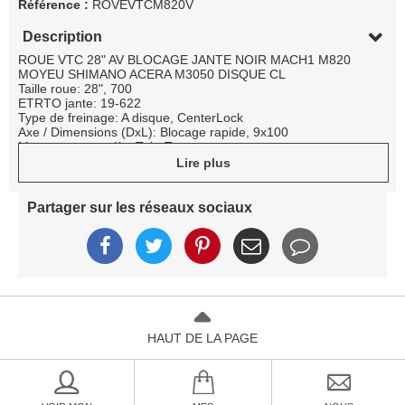
Référence :
ROVEVTCM820V
Description
ROUE VTC 28" AV BLOCAGE JANTE NOIR MACH1 M820
MOYEU SHIMANO ACERA M3050 DISQUE CL
Taille roue: 28", 700
ETRTO jante: 19-622
Type de freinage: A disque, CenterLock
Axe / Dimensions (DxL): Blocage rapide, 9x100
Montage pneu vélo: TubeType
Caractéristiques jante: Aluminium, Noir, Double paroi, Œillets, 32
Lire plus
trous
Dimensions jante: Largeur interne : 19 mm, Largeur externe :
24 mm, Profil : 24 mm
Partager sur les réseaux sociaux
Section de pneus recommandée en mm: 28-62
MOYEU: Shimano Acera M3050
Caractéristiques moyeu: Aluminium, Noir, Cônes à billes
RAYON: Acier, Noir, Rond, Coudé, Croisé par 3
Poids en grammes: 1040
HAUT DE LA PAGE