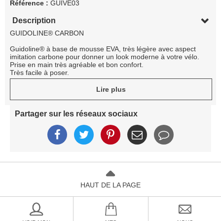
Référence :
GUIVE03
Description
GUIDOLINE® CARBON
Guidoline® à base de mousse EVA, très légère avec aspect
imitation carbone pour donner un look moderne à votre vélo.
Prise en main très agréable et bon confort.
Très facile à poser.
Fiche technique
Lire plus
Composition
Mousse EVA
Dimensions
1,74 m x 30 mm x 3,0 mm
Origine
Assemblé en France
Partager sur les réseaux sociaux
Poids
74 g (la paire)
HAUT DE LA PAGE