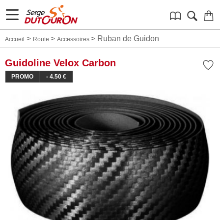
>
>
>
Ruban de Guidon
Accueil
Route
Accessoires
Guidoline Velox Carbon
PROMO
- 4.50 €