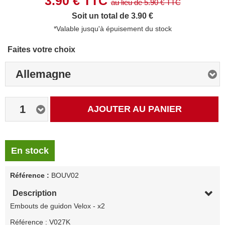
3.90
€ TTC
au lieu de
5.90
€ TTC
Soit un total de 3.90 €
*Valable jusqu'à épuisement du stock
Faites votre choix
Allemagne
1
AJOUTER AU PANIER
En stock
Référence :
BOUV02
Description
Embouts de guidon Velox - x2
Référence : V027K