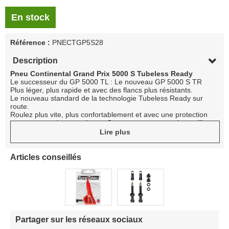
En stock
Référence :
PNECTGP5S28
Description
Pneu Continental Grand Prix 5000 S Tubeless Ready
Le successeur du GP 5000 TL : Le nouveau GP 5000 S TR
Plus léger, plus rapide et avec des flancs plus résistants.
Le nouveau standard de la technologie Tubeless Ready sur
route.
Roulez plus vite, plus confortablement et avec une protection
accrue contre les crevaisons. Conçu pour vous rendre meilleur.
-Tubeless Ready:
La construction de la carcasse est robuste et
Lire plus
imperméable aux dommages et à la pénétration de corps
étrangers. Le résultat : polyvalent, léger et un design attrayant.
De plus, les pneus fabriqués à l'aide de cette technologie
Articles conseillés
peuvent également être utilisés en Tubeless ou avec une
chambre à air.
-BlackChili:
Tout dépend de la façon dont vous le mélangez.
Avec notre composé de bande de roulement unique, qui est
produit uniquement en Allemagne, nous avons révolutionné le
sport du cyclisme. Avec le légendaire BlackChili Compound,
nous avons répondu à l'éternelle question du meilleur équilibre
Partager sur les réseaux sociaux
entre adhérence et résistance au roulement pour le cyclisme.