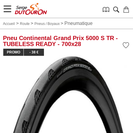
>
>
>
Pneumatique
Accueil
Route
Pneus / Boyaux
Pneu Continental Grand Prix 5000 S TR -
TUBELESS READY - 700x28
PROMO
- 38 €