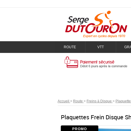
ROUTE
VTT
GR
Accueil
>
Route
>
Freins à Disque
>
Plaquette
Plaquettes Frein Disque 
PROMO