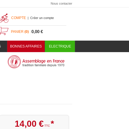
Nous contacter
COMPTE
|
Créer un compte
0,00 €
PANIER
(0)
:
S
BONNES AFFAIRES
ELECTRIQUE
14
,
00
€
*
TTC