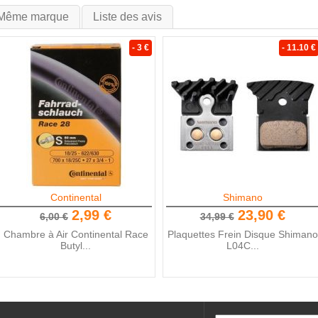
Même marque
Liste des avis
- 3 €
- 11.10 €
Continental
Shimano
2,99 €
23,90 €
6,00 €
34,99 €
Chambre à Air Continental Race
Plaquettes Frein Disque Shimano
Butyl...
L04C...