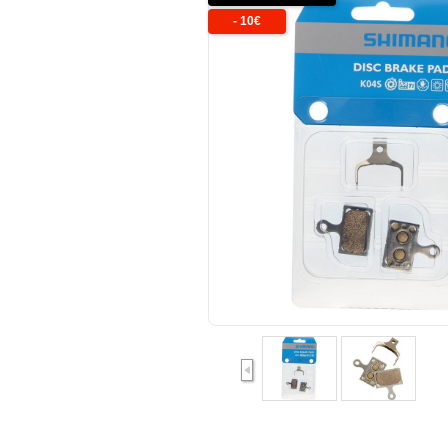
-
10
€