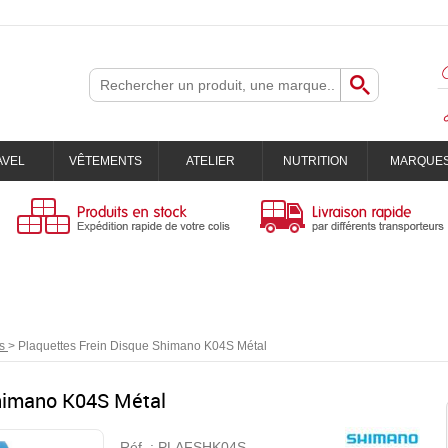
AVEL
VÊTEMENTS
ATELIER
NUTRITION
MARQUE
s
>
Plaquettes Frein Disque Shimano K04S Métal
Shimano K04S Métal
Réf. :
PLAFSHK04S