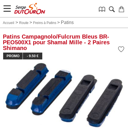
>
>
>
Patins
Accueil
Route
Freins à Patins
Patins Campagnolo/Fulcrum Bleus BR-
PEO500X1 pour Shamal Mille - 2 Paires
Shimano
PROMO
- 9.50 €