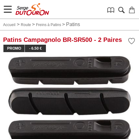
>
>
>
Patins
Accueil
Route
Freins à Patins
Patins Campagnolo BR-SR500 - 2 Paires
PROMO
- 6.50 €