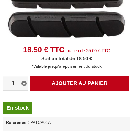
18.50
€ TTC
au lieu de
25.00
€ TTC
Soit un total de 18.50 €
*Valable jusqu'à épuisement du stock
1
AJOUTER AU PANIER
En stock
Référence :
PATCA01A