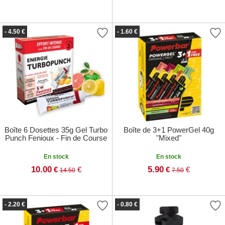
- 4.50 €
- 1.60 €
Boîte 6 Dosettes 35g Gel Turbo
Boîte de 3+1 PowerGel 40g
Punch Fenioux - Fin de Course
"Mixed"
En stock
En stock
10.00
5.90
€
€
€
€
14.50
7.50
- 2.20 €
- 0.80 €