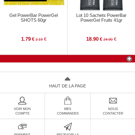
Gel PowerBar PowerGel
Lot 10 Sachets PowerBar
SHOTS 60gr
PowerGel Fruits 41gr
1.79
18.90
€
€
€
€
2.19
24.90
HAUT DE LA PAGE
VOIR MON
MES
NOUS
COMPTE
COMMANDES
CONTACTER
PAIEMENT
RECEVOIR LA