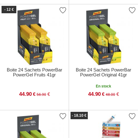
- 12 €
Boite 24 Sachets PowerBar
Boite 24 Sachets PowerBar
PowerGel Fruits 41gr
PowerGel Original 41gr
En stock
44.90
44.90
€
€
€
€
56.90
48.00
- 18.10 €