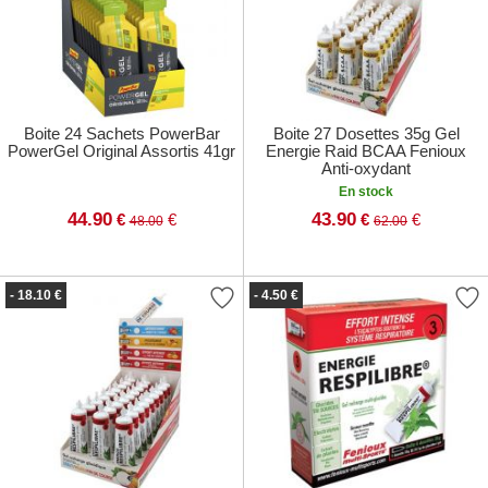
Boite 24 Sachets PowerBar
Boite 27 Dosettes 35g Gel
PowerGel Original Assortis 41gr
Energie Raid BCAA Fenioux
Anti-oxydant
En stock
44.90
43.90
€
€
€
€
48.00
62.00
- 18.10 €
- 4.50 €