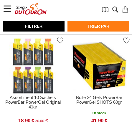
FILTRER
TRIER PAR
Assortiment 10 Sachets
Boite 24 Gels PowerBar
PowerBar PowerGel Original
PowerGel SHOTS 60gr
41gr
En stock
18.90
41.90
€
€
€
20.00