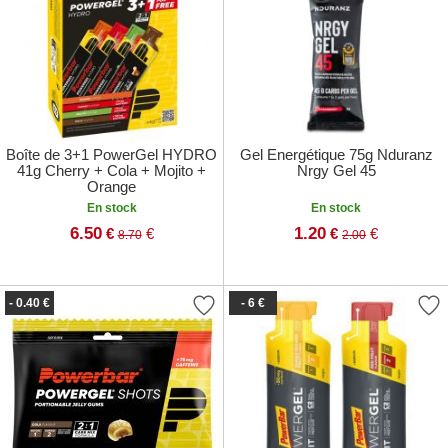
Boîte de 3+1 PowerGel HYDRO
Gel Energétique 75g Nduranz
41g Cherry + Cola + Mojito +
Nrgy Gel 45
Orange
En stock
En stock
6.50
1.20
€
€
€
€
8.70
2.00
- 0.40 €
- 6 €