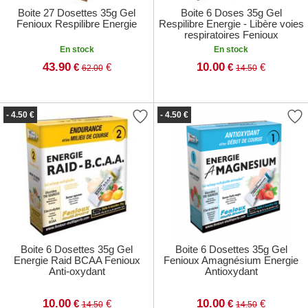
Boite 27 Dosettes 35g Gel
Boite 6 Doses 35g Gel
Fenioux Respilibre Energie
Respilibre Energie - Libère voies
respiratoires Fenioux
En stock
En stock
43.90
10.00
€
€
€
€
62.00
14.50
- 4.50 €
- 4.50 €
Boite 6 Dosettes 35g Gel
Boite 6 Dosettes 35g Gel
Energie Raid BCAA Fenioux
Fenioux Amagnésium Energie
Anti-oxydant
Antioxydant
10.00
10.00
€
€
€
€
14.50
14.50