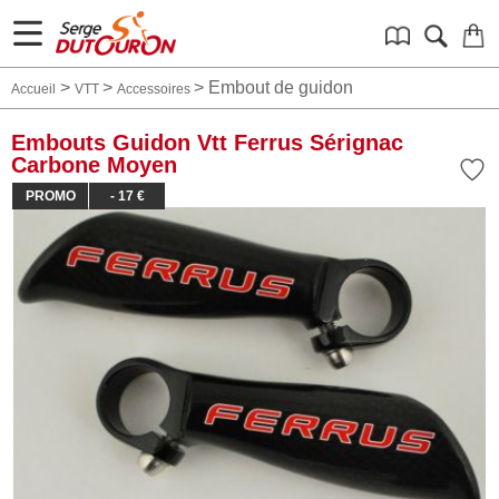
>
>
>
Embout de guidon
Accueil
VTT
Accessoires
Embouts Guidon Vtt Ferrus Sérignac
Carbone Moyen
PROMO
- 17 €