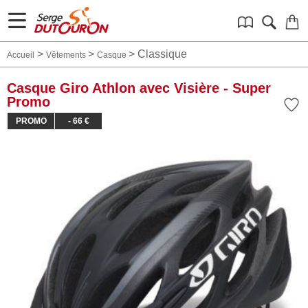
>
>
>
Classique
Accueil
Vêtements
Casque
Casque Giro Athlon avec Visière - Super
Promo
PROMO
- 66 €