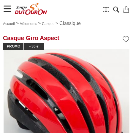
>
>
>
Classique
Accueil
Vêtements
Casque
Casque Giro Aspect
PROMO
- 30 €