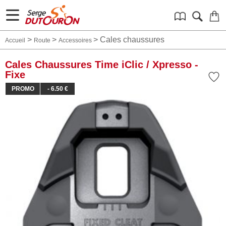
>
>
>
Cales chaussures
Accueil
Route
Accessoires
Cales Chaussures Time iClic / Xpresso -
Fixe
PROMO
- 6.50 €