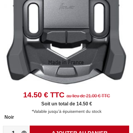
14.50
€ TTC
au lieu de
21.00
€ TTC
Soit un total de 14.50 €
*Valable jusqu'à épuisement du stock
Noir
AJOUTER AU PANIER