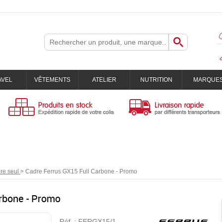
AVEL
VÊTEMENTS
ATELIER
NUTRITION
MARQUE
re seul
>
Cadre Ferrus GX15 Full Carbone - Promo
rbone - Promo
Réf. :
FERGX15/1