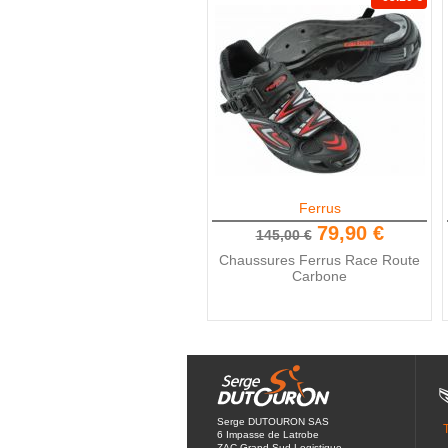
Ferrus
79,90 €
145,00 €
Chaussures Ferrus Race Route
Carbone
Serge DUTOURON SAS
6 Impasse de Latrobe
ZAC Grand Sud Logistique