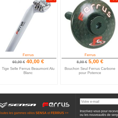
Ferrus
Ferrus
40,00 €
5,00 €
60,00 €
8,00 €
Tige Selle Ferrus Beaumont Alu
Bouchon Seul Ferrus Carbone
Blanc
pour Potence
Inscrivez-vous pour recevo
Toutes les gammes vélos
SENSA
et
FERRUS
>>
ou les nouveautés de
serg