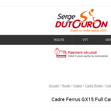
ROUTE
VTT
GR
Accueil
>
Route
>
Cadre
>
Cadre Route
>
Cad
Cadre Ferrus GX15 Full Ca