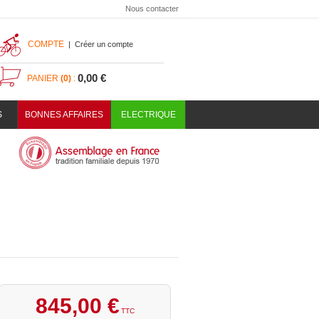
Nous contacter
COMPTE
|
Créer un compte
0,00 €
PANIER
(0)
:
S
BONNES AFFAIRES
ELECTRIQUE
845
,
00
€
TTC