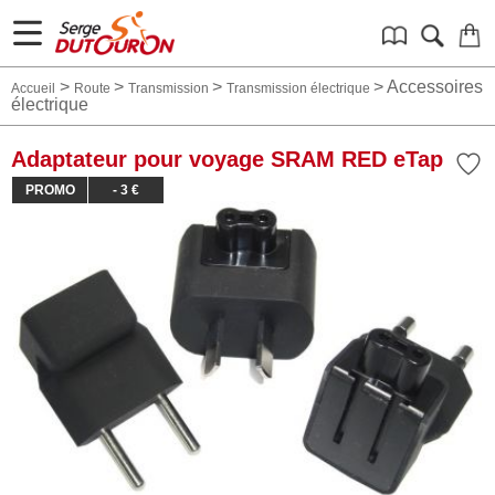
>
>
>
>
Accessoires
Accueil
Route
Transmission
Transmission électrique
électrique
Adaptateur pour voyage SRAM RED eTap
PROMO
- 3 €