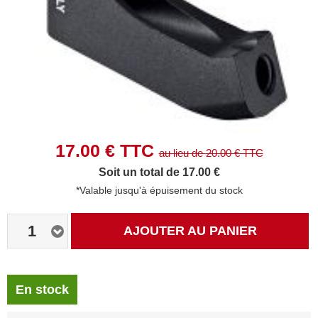
17.00
€ TTC
au lieu de
20.00
€ TTC
Soit un total de 17.00 €
*Valable jusqu'à épuisement du stock
1
AJOUTER AU PANIER
En stock