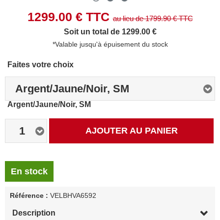
1299.00
€ TTC
au lieu de
1799.90
€ TTC
Soit un total de 1299.00 €
*Valable jusqu'à épuisement du stock
Faites votre choix
Argent/Jaune/Noir, SM
Argent/Jaune/Noir, SM
1
AJOUTER AU PANIER
En stock
Référence :
VELBHVA6592
Description