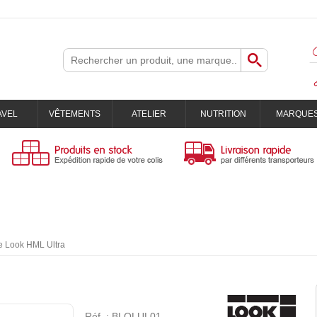
AVEL
VÊTEMENTS
ATELIER
NUTRITION
MARQUE
e Look HML Ultra
Réf. :
BLOLUL01