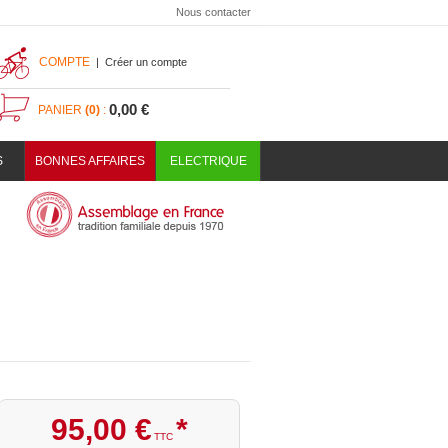
Nous contacter
COMPTE
|
Créer un compte
0,00 €
PANIER
(0)
:
S
BONNES AFFAIRES
ELECTRIQUE
95
,
00
€
*
TTC