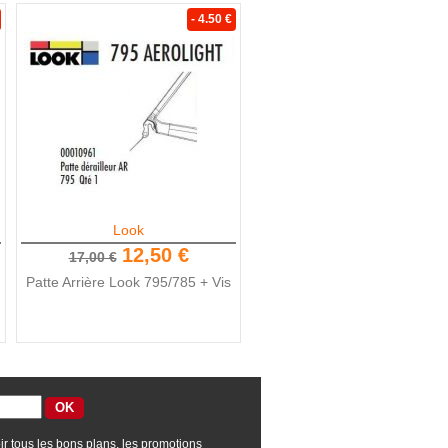
- 4.50 €
Look
12,50 €
17,00 €
Patte Arrière Look 795/785 + Vis
ir tous les bons plans, les promotions