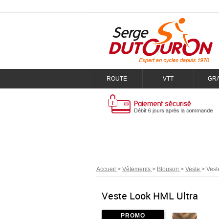
ROUTE
VTT
GR
Accueil
>
Vêtements
>
Blouson
>
Veste
>
Vest
Veste Look HML Ultra
PROMO