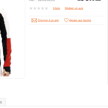
0 Avis
Rédiger un avis
Envoyer à un ami
Ajouter aux favoris
is