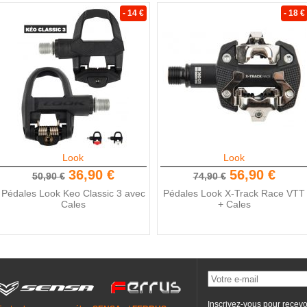
- 14 €
- 18 €
Look
Look
36,90 €
56,90 €
50,90 €
74,90 €
Pédales Look Keo Classic 3 avec
Pédales Look X-Track Race VTT
Cales
+ Cales
Inscrivez-vous pour recevo