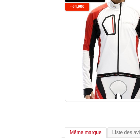
-
64,90
€
Même marque
Liste des av