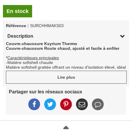
En stock
Référence :
SURCHHMAKS03
Description
Couvre-chaussure Ksyrium Thermo
Couvre-chaussure Route chaud, ajusté et facile à enfiler
*
Caractéristiques principales
-Matière softshell chaude
Matière softshell grattée offrant un niveau d'isolation élevé, idéal
par temps froid
Traitement imperméable
Lire plus
-Accès facile
Poche spécifique pour chaufferette en cas de froid extrême
-Adhérence
Partager sur les réseaux sociaux
Bande de maintien externe en silicone pour un maximum
d'adhérence et d'élasticité
*
Technologies clés
-Exo Grip
Bande de maintien externe extensible en silicone, pour un
maximum d'adhérence et d'élasticité