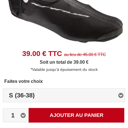
39.00
€ TTC
au lieu de
45.00
€ TTC
Soit un total de 39.00 €
*Valable jusqu'à épuisement du stock
Faites votre choix
S (36-38)
1
AJOUTER AU PANIER