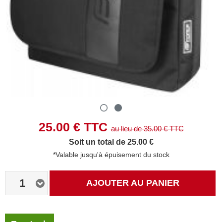
25.00
€ TTC
au lieu de
35.00
€ TTC
Soit un total de 25.00 €
*Valable jusqu'à épuisement du stock
1
AJOUTER AU PANIER