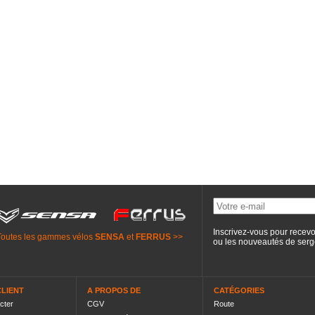
Inscrivez-vous pour recevo
Toutes les gammes vélos
SENSA
et
FERRUS
>>
ou les nouveautés de
serg
CLIENT
A PROPOS DE
CATÉGORIES
cter
CGV
Route