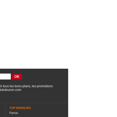
ir tous les bons plans, les promotions
edutouron.com
TOP MARQUES
Ferrus