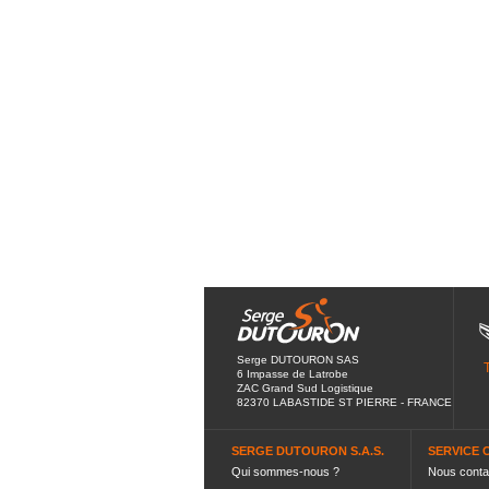
Serge DUTOURON SAS
6 Impasse de Latrobe
ZAC Grand Sud Logistique
82370 LABASTIDE ST PIERRE - FRANCE
SERGE DUTOURON S.A.S.
SERVICE 
Qui sommes-nous ?
Nous conta