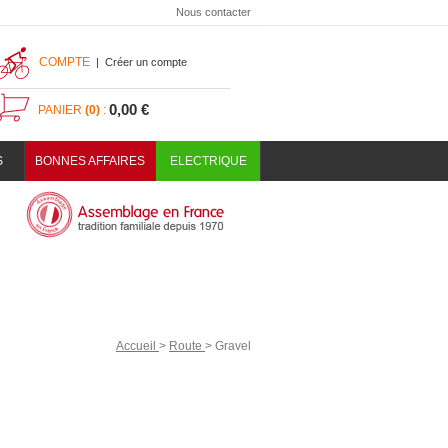
Nous contacter
COMPTE
|
Créer un compte
0,00 €
PANIER
(0)
:
S
BONNES AFFAIRES
ELECTRIQUE
Accueil
>
Route
>
Gravel