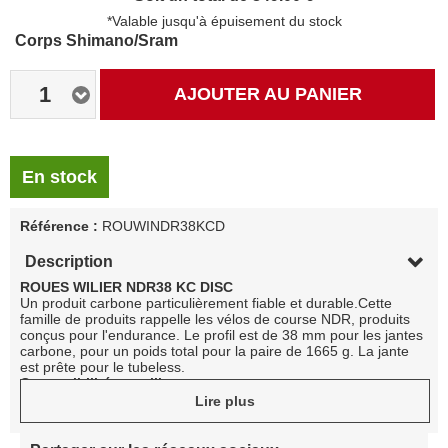
*Valable jusqu'à épuisement du stock
Corps Shimano/Sram
1
AJOUTER AU PANIER
En stock
Référence :
ROUWINDR38KCD
Description
ROUES WILIER NDR38 KC DISC
Un produit carbone particulièrement fiable et durable.Cette
famille de produits rappelle les vélos de course NDR, produits
conçus pour l'endurance. Le profil est de 38 mm pour les jantes
carbone, pour un poids total pour la paire de 1665 g. La jante
est prête pour le tubeless.
Compatibilité roue libre:
ED> Campagnolo
Lire plus
HG> Shimano / Sram 11 vitesses
XDR> Sram 12 vitesses
DÉTAILS TECHNIQUES