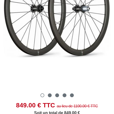
849.00
€ TTC
au lieu de
1100.00
€ TTC
Soit un total de 849.00 €