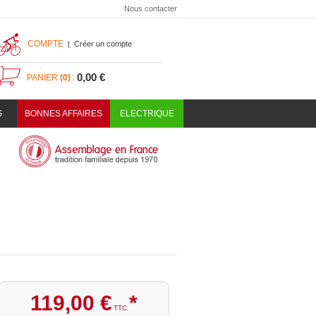
Nous contacter
COMPTE
|
Créer un compte
0,00 €
PANIER
(0)
:
S
BONNES AFFAIRES
ELECTRIQUE
119
,
00
€
*
TTC