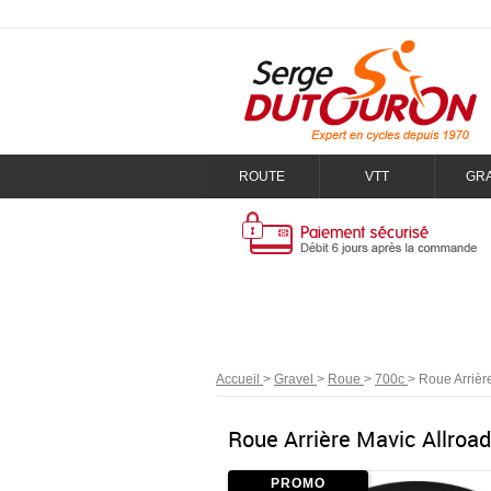
ROUTE
VTT
GR
Accueil
>
Gravel
>
Roue
>
700c
>
Roue Arrièr
Roue Arrière Mavic Allroa
PROMO