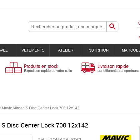
AVEL
VÊTEMENTS
ATELIER
NUTRITION
MARQUE
e Mavic Allroad S Disc Center Lock 700 12x142
d S Disc Center Lock 700 12x142
Réf. :
ROMARALSDCL