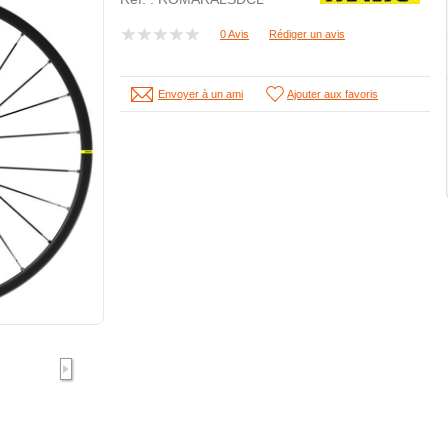
0 Avis
Rédiger un avis
Envoyer à un ami
Ajouter aux favoris