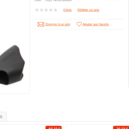
0 Avis
Rédiger un avis
Envoyer à un ami
Ajouter aux favoris
is