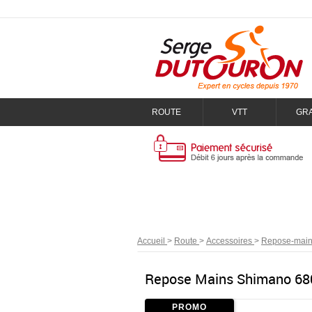
ROUTE
VTT
GR
Accueil
>
Route
>
Accessoires
>
Repose-mai
Repose Mains Shimano 680
PROMO