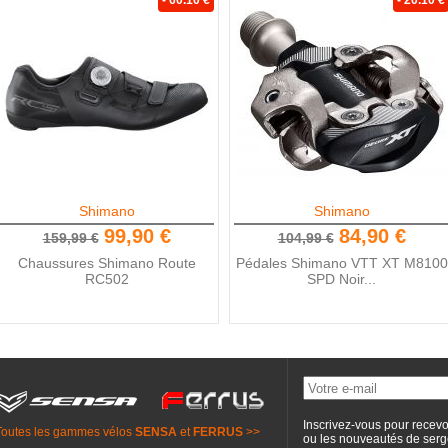
- 60.10 €
- 20.10 €
Shimano
Shimano
99,90 €
84,90 €
159,99 €
104,99 €
Chaussures Shimano Route
Pédales Shimano VTT XT M8100
RC502
SPD Noir...
Inscrivez-vous pour recevo
Toutes les gammes vélos
SENSA
et
FERRUS
>>
ou les nouveautés de
serg