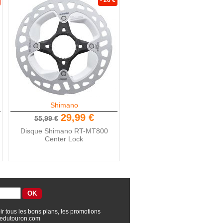
- 26 €
Shimano
29,99 €
55,99 €
Disque Shimano RT-MT800
Center Lock
ir tous les bons plans, les promotions
edutouron.com