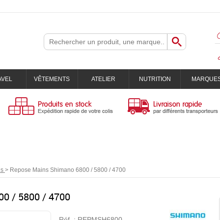
AVEL
VÊTEMENTS
ATELIER
NUTRITION
MARQUE
ns
>
Repose Mains Shimano 6800 / 5800 / 4700
0 / 5800 / 4700
Réf. :
REPMSH6800