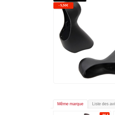
-
5,50
€
Même marque
Liste des av