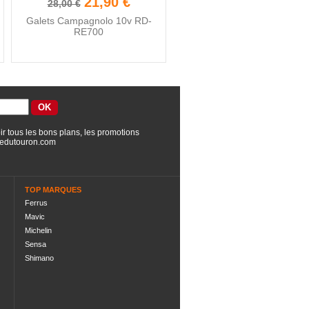
21,90 €
28,00 €
Galets Campagnolo 10v RD-
RE700
ir tous les bons plans, les promotions
edutouron.com
TOP MARQUES
Ferrus
Mavic
Michelin
Sensa
Shimano