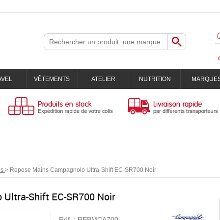
AVEL
VÊTEMENTS
ATELIER
NUTRITION
MARQUE
ns
>
Repose Mains Campagnolo Ultra-Shift EC-SR700 Noir
Ultra-Shift EC-SR700 Noir
Réf. :
REPMCA700