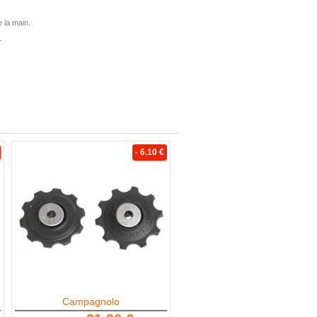
 la main.
.
- 6.10 €
Campagnolo