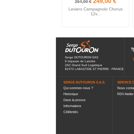
249,00 €
264,00 €
Leviers Campagnolo Chorus
12v...
Serge DUTOURON SAS
6 Impasse de Latrobe
ZAC Grand Sud Logistique
82370 LABASTIDE ST PIERRE - FRANCE
SERGE DUTOURON S.A.S.
SERVICE 
Qui sommes-nous ?
Nous conta
Historique
RDV Atelier
Dans la presse
Informations
Célébrités