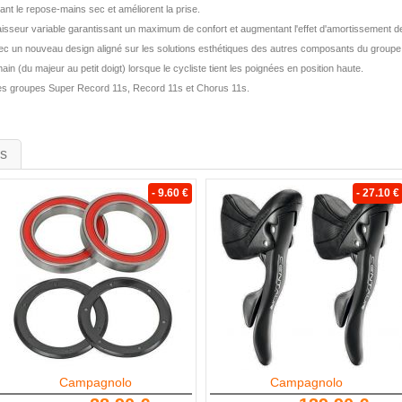
ant le repose-mains sec et améliorent la prise.
isseur variable garantissant un maximum de confort et augmentant l'effet d'amortissement de
ec un nouveau design aligné sur les solutions esthétiques des autres composants du groupe
main (du majeur au petit doigt) lorsque le cycliste tient les poignées en position haute.
es groupes Super Record 11s, Record 11s et Chorus 11s.
is
- 9.60 €
- 27.10 €
Campagnolo
Campagnolo