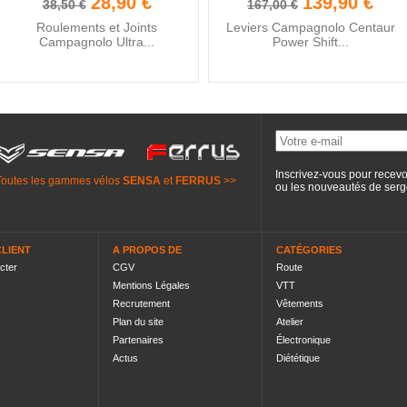
28,90 €
139,90 €
38,50 €
167,00 €
Roulements et Joints
Leviers Campagnolo Centaur
Campagnolo Ultra...
Power Shift...
Inscrivez-vous pour recevo
Toutes les gammes vélos
SENSA
et
FERRUS
>>
ou les nouveautés de
serg
CLIENT
A PROPOS DE
CATÉGORIES
cter
CGV
Route
Mentions Légales
VTT
Recrutement
Vêtements
Plan du site
Atelier
Partenaires
Électronique
Actus
Diététique