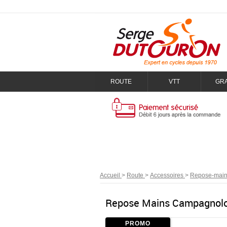
ROUTE
VTT
GR
Accueil
>
Route
>
Accessoires
>
Repose-mai
Repose Mains Campagnolo 
PROMO