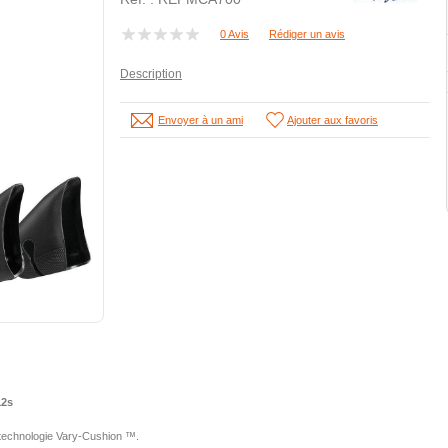
0 Avis
Rédiger un avis
Description
Envoyer à un ami
Ajouter aux favoris
12s
 technologie Vary-Cushion ™.