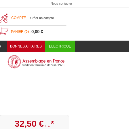
Nous contacter
COMPTE
|
Créer un compte
0,00 €
PANIER
(0)
:
S
BONNES AFFAIRES
ELECTRIQUE
32
,
50
€
*
TTC