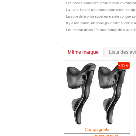
Les parties cannelées drainent l’eau en mainten
La trame interne est conçue pour créer une épa
La zone de la prise supérieure a été conçue av
Il y a une bande inférieure pour aider à tenir la 
Les repose-mains 12s sont compatibles avec l
Même marque
Liste des av
- 15 €
Campagnolo