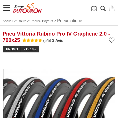
>
>
>
Pneumatique
Accueil
Route
Pneus / Boyaux
Pneu Vittoria Rubino Pro IV Graphene 2.0 -
700x25
(5/5)
3 Avis
PROMO
- 15.10 €