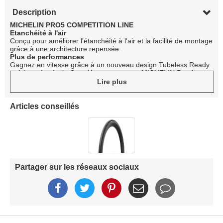
Description
MICHELIN PRO5 COMPETITION LINE
Etanchéité à l'air
Conçu pour améliorer l'étanchéité à l'air et la facilité de montage
grâce à une architecture repensée.
Plus de performances
Gagnez en vitesse grâce à un nouveau design Tubeless Ready
et à la technologie Gum-X par rapport au MICHELIN Pro 4
Endurance.
Lire plus
Longévité
Sa gomme et sa sculpture actualisées ainsi que la technologie
Bead-to-Bead améliorent sa durabilité.
Articles conseillés
Partager sur les réseaux sociaux