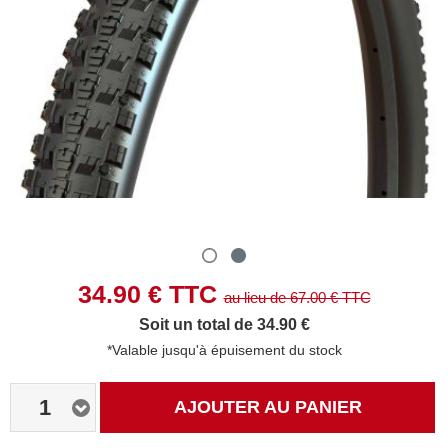
34.90
€ TTC
au lieu de
67.00
€ TTC
Soit un total de 34.90 €
*Valable jusqu'à épuisement du stock
1
AJOUTER AU PANIER