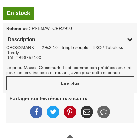
En stock
Référence :
PNEMAVTCRR2910
Description
CROSSMARK II - 29x2.10 - tringle souple - EXO / Tubeless
Ready
Réf. TB96752100
Le pneu Maxxis Crossmark II est, comme son prédécesseur fait
pour les terrains secs et roulant, avec pour cette seconde
version un design de crampons revu le rendant plus performant
dans les terrains meubles.
Lire plus
Partager sur les réseaux sociaux