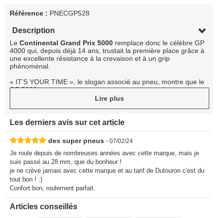
Référence :
PNECGP528
Description
Le
Continental Grand Prix 5000
remplace donc le célèbre GP
4000 qui, depuis déjà 14 ans, trustait la première place grâce à
une excellente résistance à la crevaison et à un grip
phénoménal.
« IT’S YOUR TIME », le slogan associé au pneu, montre que le
GP 5000 vous accompagnera partout et par tous les temps,
plus rien ne vous arrêtera et surtout pas les crevaisons.
Lire plus
Vous noterez le changement de numération : Continental a
voulu, en passant directement de 4000 à 5000, montrer qu’il
s’agit d’un bond en avant et non d’une nouvelle évolution du GP
Les derniers avis sur cet article
4000SII.
des super pneus
- 07/02/24
Parlons chiffres pour comprendre les évolutions majeures du
GP 5000.
Je roule depuis de nombreuses années avec cette marque, mais je
Résistance au roulement améliorée de +12%
suis passé au 28 mm, que du bonheur !
Résistance à la crevaison améliorée de +20%
je ne crève jamais avec cette marque et au tarif de Dutouron c'est du
Poids en baisse de 10g (section 25mm)
tout bon ! :)
Confort bon, roulement parfait.
Le pneu Grand Prix 5000 est directement fabriqué à la main
dans l’usine de Korbach en Allemagne, comme tous les pneus
haut de gamme de la marque.
Articles conseillés
Il est doté d’une carcasse à 3 plis en 110 TPI (soit un total de