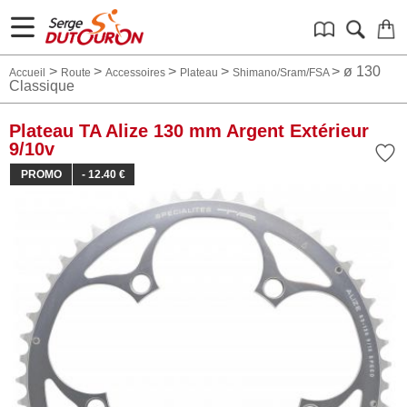
>
>
>
>
>
ø 130
Accueil
Route
Accessoires
Plateau
Shimano/Sram/FSA
Classique
Plateau TA Alize 130 mm Argent Extérieur
9/10v
PROMO
- 12.40 €