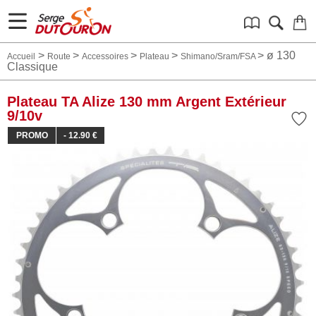
>
>
>
>
>
ø 130
Accueil
Route
Accessoires
Plateau
Shimano/Sram/FSA
Classique
Plateau TA Alize 130 mm Argent Extérieur
9/10v
PROMO
- 12.90 €