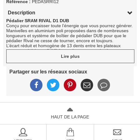
Référence :
PEDASRRI12
Description
Pédalier SRAM RIVAL D1 DUB
Conçu pour encaisser toute l’énergie que vous pourrez générer.
Manivelles en aluminium poli proposées dans de nombreuses
longueurs et système de boîtier de pédalier DUB pour que le
pédalier Rival ne cesse de tourner, encore et toujours.
L’écart réduit et homogène de 13 dents entre les plateaux
apporte précision et fiabilité aux changements de vitesses.
- Technologie de développements X-Range pour une
Lire plus
progression plus constante sur toute la plage de
développements, afin de toujours être sur le bon braquet
- Changements de plateaux à l’avant nets et précis
Partager sur les réseaux sociaux
- Le boîtier de pédalier DUB apporte durabilité et simplicité en
plus d’être compatible avec la plupart des cadres
HAUT DE LA PAGE